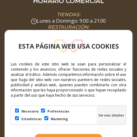
HORARIO COMERCIAL
TIENDAS:
Lunes a Domingo: 9:00 a 21:00
RESTAURACIÓN:
Lunes a Domingo: 08:00 a 00:00
SUPERMERCADO:
ESTA PÁGINA WEB USA COOKIES
Lunes a Domingo: 8:00 a 22:00
DIRECCIÓN
Las cookies de este sitio web se usan para personalizar el
contenido y los anuncios, ofrecer funciones de redes sociales y
Calle Hibisco nº1, 35660 Corralejo, Fuerteventura
analizar el tráfico. Además compartimos información sobre el uso
que haga del sitio web con nuestros partners de redes sociales,
publicidad y análisis web, quienes pueden combinarla con otra
CONTACTO
información que les haya proporcionado o que hayan recopilado
a partir del uso que haya hecho de sus servicios.
marketing@ccelcampanario.com
Necesario
Preferencias
SÍGUENOS EN......
Estadisticas
Marketing