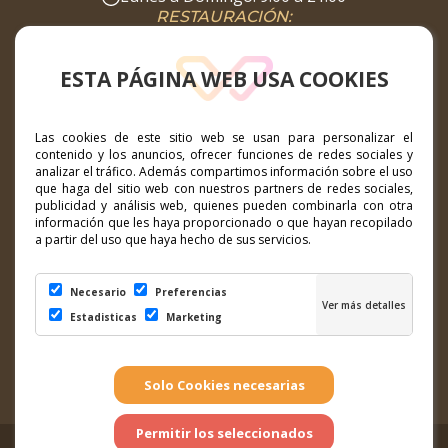
RESTAURACIÓN:
Lunes a Domingo: 08:00 a 00:00
SUPERMERCADO:
ESTA PÁGINA WEB USA COOKIES
Lunes a Domingo: 8:00 a 22:00
DIRECCIÓN
Las cookies de este sitio web se usan para personalizar el
contenido y los anuncios, ofrecer funciones de redes sociales y
Calle Hibisco nº1, 35660 Corralejo, Fuerteventura
analizar el tráfico. Además compartimos información sobre el uso
que haga del sitio web con nuestros partners de redes sociales,
publicidad y análisis web, quienes pueden combinarla con otra
CONTACTO
información que les haya proporcionado o que hayan recopilado
a partir del uso que haya hecho de sus servicios.
marketing@ccelcampanario.com
Necesario
Preferencias
SÍGUENOS EN......
Estadisticas
Marketing
CC El Campanario. Todos los derechos reservados.